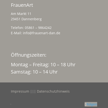
FrauenArt
Am Markt 11
29451 Dannenberg
Telefon: 05861 – 9864242
E-Mail:
info@frauenart-dan.de
Öffnungszeiten:
Montag – Freitag: 10 – 18 Uhr
Samstag: 10 – 14 Uhr
Impressum
|||
Datenschutzhinweis
Folgen